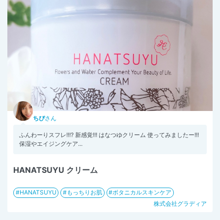
ちぴ
さん
ふんわーりスフレ!!!? 新感覚!!! はなつゆクリーム 使ってみましたー!!! ⁡
保湿やエイジングケア...
HANATSUYU クリーム
HANATSUYU
もっちりお肌
ボタニカルスキンケア
株式会社グラディア