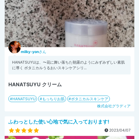
milky-yon
さん
HANATSUYUは、〜花に舞い落ちた朝露のようにみずみずしい素肌
に導く ボタニカルうるおいスキンケアシリ...
HANATSUYU クリーム
HANATSUYU
もっちりお肌
ボタニカルスキンケア
株式会社グラディア
ふわっとした使い心地で気に入っております!
2023/04/07