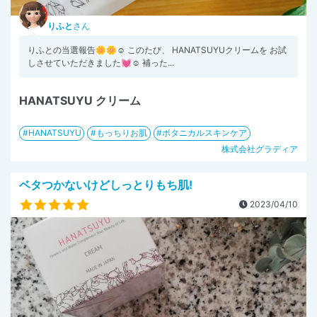
りふと
さん
りふとの当選報告🌼🌼☺️ このたび、 HANATSUYUクリームを お試
しさせていただきました💓☺️ 補った...
HANATSUYU クリーム
HANATSUYU
もっちりお肌
ボタニカルスキンケア
株式会社グラディア
ベタつかないけどしっとりもち肌!
2023/04/10