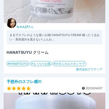
ちゃんぴ
さん
まるでスフレのような使い心地! HANATSUYU CREAM 補ったうるお
い・美容成分を逃さない! ふんわ...
HANATSUYU クリーム
HANATSUYU
もっちりお肌
ボタニカルスキンケア
株式会社グラディア
予想外のスフレ感!!!
2023/04/07