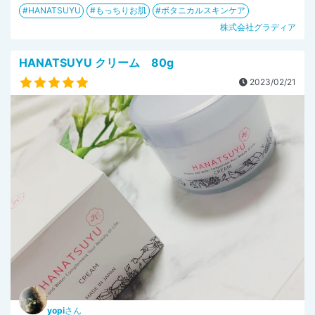
HANATSUYU
もっちりお肌
ボタニカルスキンケア
株式会社グラディア
HANATSUYU クリーム 80g
2023/02/21
yopi
さん