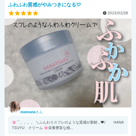
ふわふわ質感がやみつきになる♡
2023/02/28
momono
さん
🌸⌒。。。。 ＼ふんわりスフレのような質感が新鮮…♥/ HANA
TSUYU クリーム 🌸栄養豊富な植...