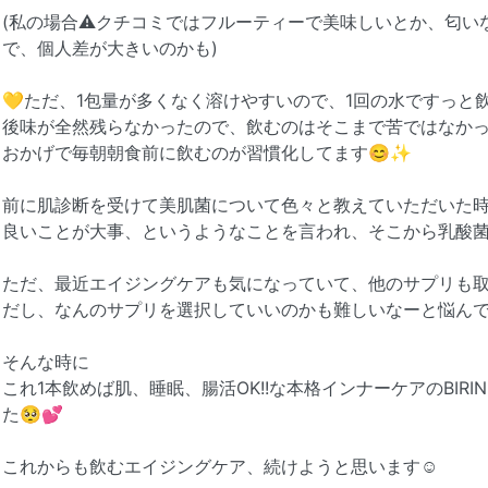
(私の場合⚠️クチコミではフルーティーで美味しいとか、匂
で、個人差が大きいのかも)
💛ただ、1包量が多くなく溶けやすいので、1回の水ですっと
後味が全然残らなかったので、飲むのはそこまで苦ではなかった
おかげで毎朝朝食前に飲むのが習慣化してます😊✨
前に肌診断を受けて美肌菌について色々と教えていただいた
良いことが大事、というようなことを言われ、そこから乳酸菌
ただ、最近エイジングケアも気になっていて、他のサプリも
だし、なんのサプリを選択していいのかも難しいなーと悩んでた
そんな時に
これ1本飲めば肌、睡眠、腸活OK!!な本格インナーケアのBIR
た🥺💕
これからも飲むエイジングケア、続けようと思います☺️