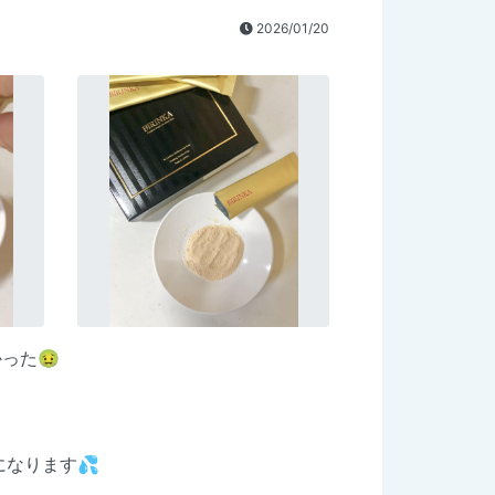
2026/01/20
った🤢
なります💦