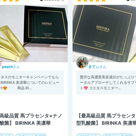
peach
さん
きてぃ
さん
エタスのモニターキャンペーンでもら
贅沢な高濃度美容成分がたっぷりで
BIRINKA 美凛華についてのレビュー
ータルアプローチしてくれるサプ
‼️😍 商品 BI...
ト💖 コエタスモニター...
高級品質 馬プラセンタ×ナノ
【最高級品質 馬プラセンタ
酸菌】 BIRINKA 美凛華
型乳酸菌】 BIRINKA 美凛