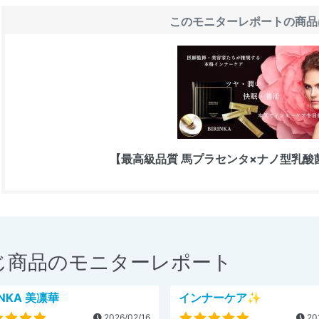
このモニターレポートの商品
【最高級品質 馬プラセンタ×ナノ型乳酸菌】 
じ商品のモニターレポート
RINKA 美凛華
インナーケア✨
2026/02/16
20