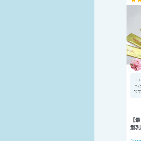
コ
った
です
【最
型乳