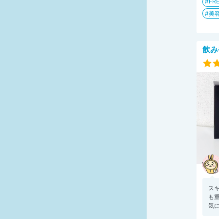
FR
美
飲み
ス
も
気に