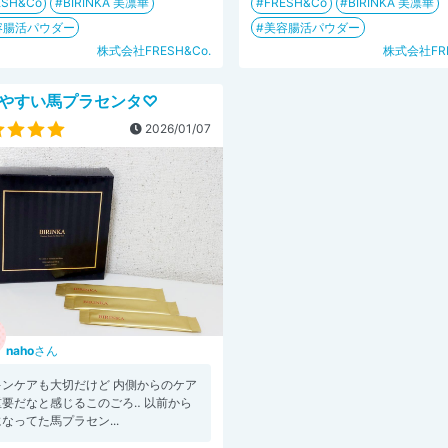
ESH&Co
BIRINKA 美凛華
FRESH&Co
BIRINKA 美凛華
容腸活パウダー
美容腸活パウダー
株式会社FRESH&Co.
株式会社FRE
やすい馬プラセンタ♡
2026/01/07
naho
さん
キンケアも大切だけど 内側からのケア
重要だなと感じるこのごろ‥ 以前から
なってた馬プラセン...