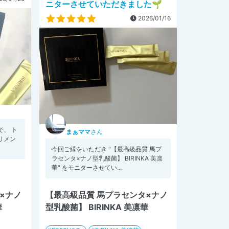
ニターさせていただきました🌱
2026/01/16
、 ト
まぁママ
さん
リメン
今回ご縁をいただき "【最高級品質 馬プ
ラセンタ×ナノ型乳酸菌】 BIRINKA 美凛
華" をモニターさせてい...
×ナノ
【最高級品質 馬プラセンタ×ナノ
華
型乳酸菌】 BIRINKA 美凛華