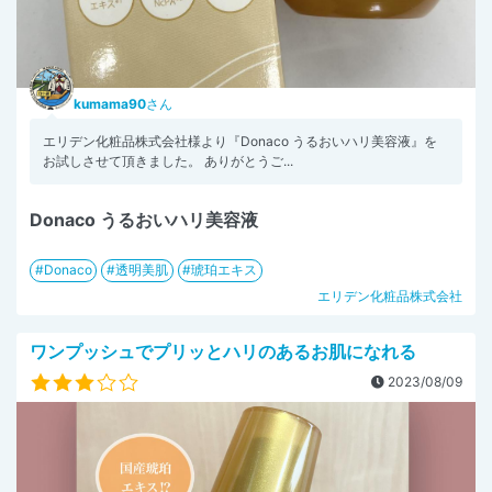
kumama90
さん
エリデン化粧品株式会社様より『Donaco うるおいハリ美容液』を
お試しさせて頂きました。 ありがとうご...
Donaco うるおいハリ美容液
Donaco
透明美肌
琥珀エキス
エリデン化粧品株式会社
ワンプッシュでプリッとハリのあるお肌になれる
2023/08/09