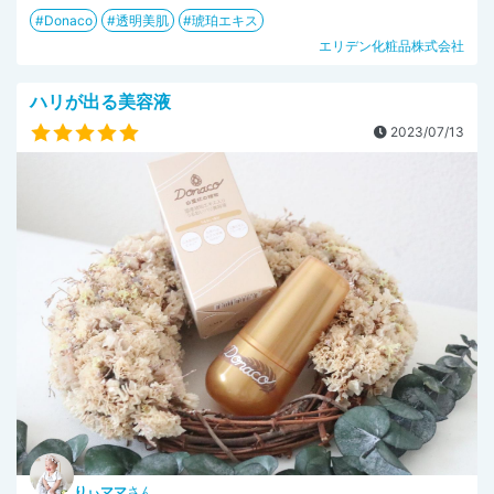
Donaco
透明美肌
琥珀エキス
エリデン化粧品株式会社
ハリが出る美容液
2023/07/13
りぃママ
さん