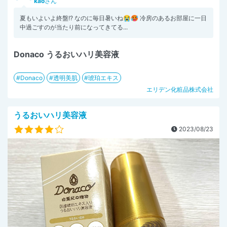
kao
さん
夏もいよいよ終盤!? なのに毎日暑いね😭🥵 冷房のあるお部屋に一日
中過ごすのが当たり前になってきてる...
Donaco うるおいハリ美容液
Donaco
透明美肌
琥珀エキス
エリデン化粧品株式会社
うるおいハリ美容液
2023/08/23