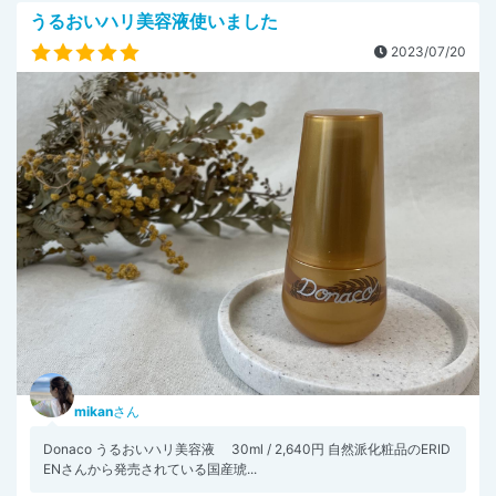
うるおいハリ美容液使いました
2023/07/20
mikan
さん
Donaco うるおいハリ美容液 30ml / 2,640円 自然派化粧品のERID
ENさんから発売されている国産琥...