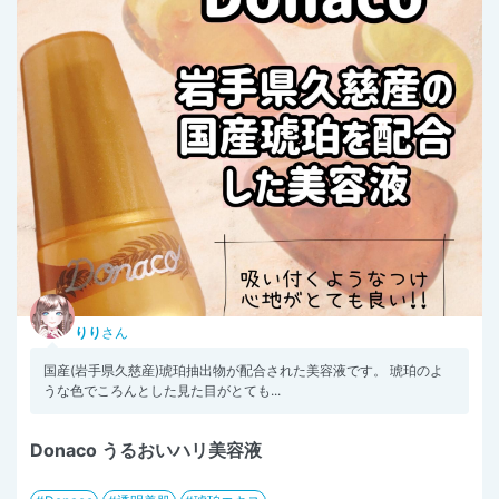
りり
さん
国産(岩手県久慈産)琥珀抽出物が配合された美容液です。 琥珀のよ
うな色でころんとした見た目がとても...
Donaco うるおいハリ美容液