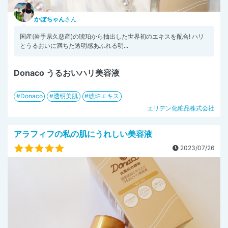
かぼちゃん
さん
国産(岩手県久慈産)の琥珀から抽出した世界初のエキスを配合! ハリ
とうるおいに満ちた透明感あふれる明...
Donaco うるおいハリ美容液
Donaco
透明美肌
琥珀エキス
エリデン化粧品株式会社
アラフィフの私の肌にうれしい美容液
2023/07/26