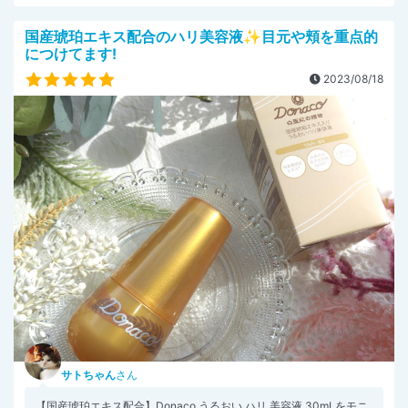
国産琥珀エキス配合のハリ美容液✨目元や頬を重点的
につけてます!
2023/08/18
サトちゃん
さん
⁡【国産琥珀エキス配合】Donaco うるおい ハリ 美容液 30mLをモニ