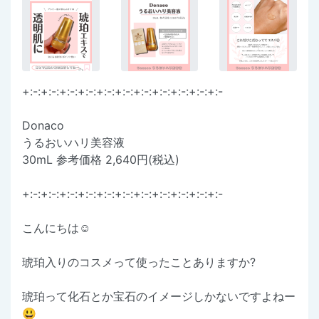
+:-:+:-:+:-:+:-:+:-:+:-:+:-:+:-:+:-:+:-:+:-
Donaco
うるおいハリ美容液
30mL 参考価格 2,640円(税込)
+:-:+:-:+:-:+:-:+:-:+:-:+:-:+:-:+:-:+:-:+:-
こんにちは☺︎
琥珀入りのコスメって使ったことありますか?
琥珀って化石とか宝石のイメージしかないですよねー
😃