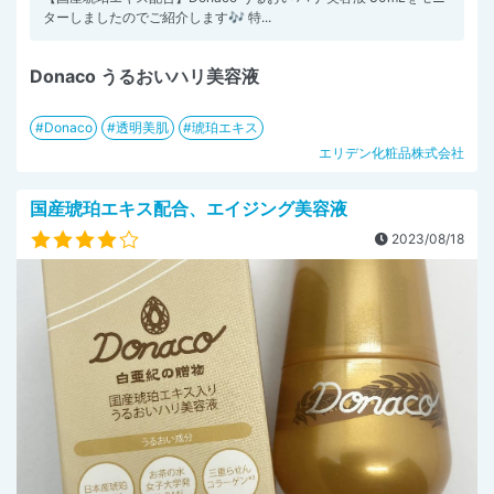
ターしましたのでご紹介します🎶 特...
Donaco うるおいハリ美容液
Donaco
透明美肌
琥珀エキス
エリデン化粧品株式会社
国産琥珀エキス配合、エイジング美容液
2023/08/18