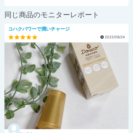
同じ商品のモニターレポート
コハクパワーで潤いチャージ
2023/08/24