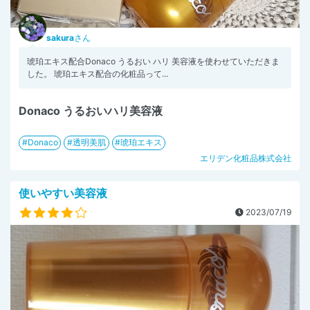
sakura
さん
琥珀エキス配合Donaco うるおい ハリ 美容液を使わせていただきま
した。 琥珀エキス配合の化粧品って...
Donaco うるおいハリ美容液
Donaco
透明美肌
琥珀エキス
エリデン化粧品株式会社
使いやすい美容液
2023/07/19