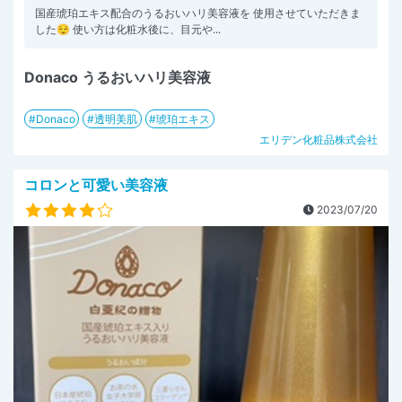
国産琥珀エキス配合のうるおいハリ美容液を 使用させていただきま
した😌 使い方は化粧水後に、目元や...
Donaco うるおいハリ美容液
Donaco
透明美肌
琥珀エキス
エリデン化粧品株式会社
コロンと可愛い美容液
2023/07/20