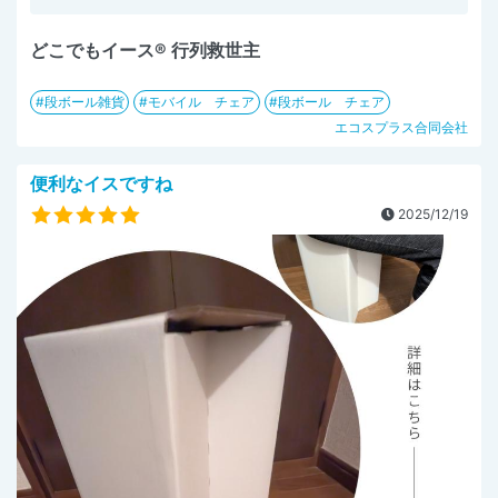
どこでもイース® 行列救世主
段ボール雑貨
モバイル チェア
段ボール チェア
エコスプラス合同会社
便利なイスですね
2025/12/19