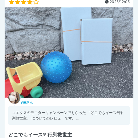
2025/12/05
yui
さん
コエタスのモニターキャンペーンでもらった 「どこでもイース®行
列救世主」 についてのレビューです。...
どこでもイース® 行列救世主