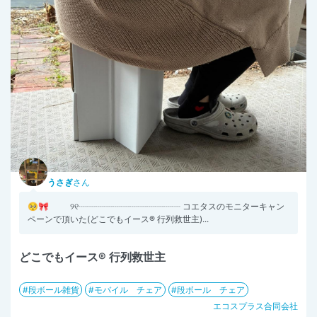
うさぎ
さん
🥺🎀 ୨୧┈┈┈┈┈┈┈┈┈┈┈┈ コエタスのモニターキャン
ペーンで頂いた(どこでもイース® 行列救世主)...
どこでもイース® 行列救世主
段ボール雑貨
モバイル チェア
段ボール チェア
エコスプラス合同会社