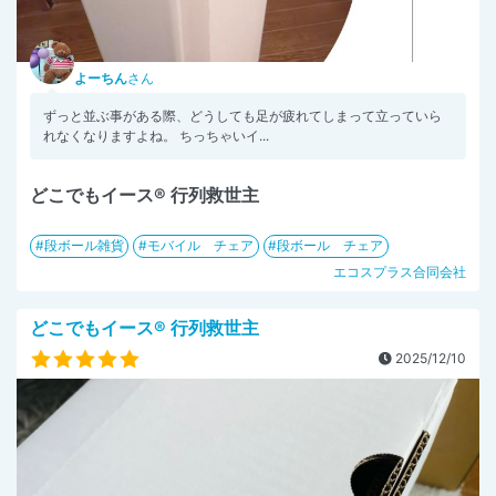
よーちん
さん
ずっと並ぶ事がある際、どうしても足が疲れてしまって立っていら
れなくなりますよね。 ちっちゃいイ...
どこでもイース® 行列救世主
段ボール雑貨
モバイル チェア
段ボール チェア
エコスプラス合同会社
どこでもイース® 行列救世主
2025/12/10