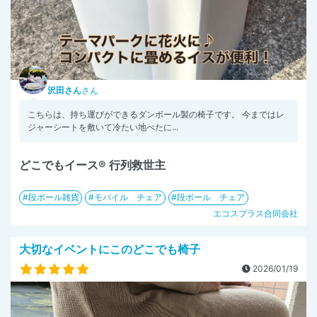
沢田さん
さん
こちらは、持ち運びができるダンボール製の椅子です。 今まではレ
ジャーシートを敷いて冷たい地べたに...
どこでもイース® 行列救世主
段ボール雑貨
モバイル チェア
段ボール チェア
エコスプラス合同会社
大切なイベントにこのどこでも椅子
2026/01/19