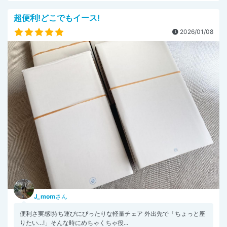
超便利!どこでもイース!
2026/01/08
J_mom
さん
便利さ実感!持ち運びにぴったりな軽量チェア 外出先で「ちょっと座
りたい…!」そんな時にめちゃくちゃ役...