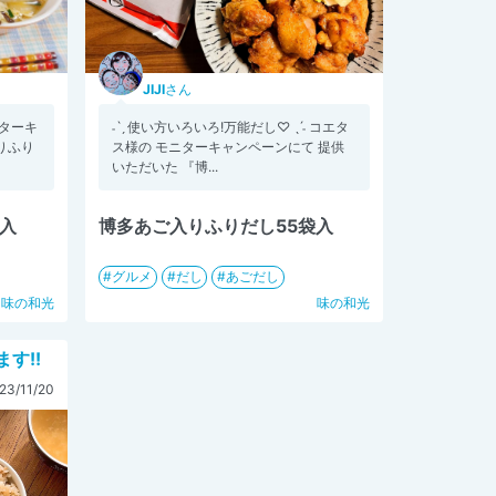
JIJI
さん
ニターキ
˗ˋˏ 使い方いろいろ!万能だし♡ ˎˊ˗ コエタ
りふり
ス様の モニターキャンペーンにて 提供
いただいた 『博...
袋入
博多あご入りふりだし55袋入
グルメ
だし
あごだし
味の和光
味の和光
す!!
23/11/20