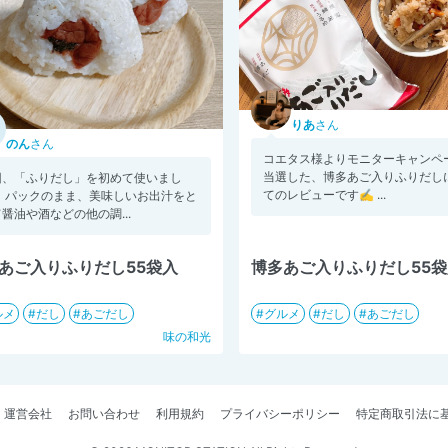
りあ
さん
のん
さん
コエタス様よりモニターキャンペ
当選した、博多あご入りふりだし
回、「ふりだし」を初めて使いまし
てのレビューです✍️ ...
。 パックのまま、美味しいお出汁をと
醤油や酒などの他の調...
あご入りふりだし55袋入
博多あご入りふりだし55
ルメ
だし
あごだし
グルメ
だし
あごだし
味の和光
運営会社
お問い合わせ
利用規約
プライバシーポリシー
特定商取引法に