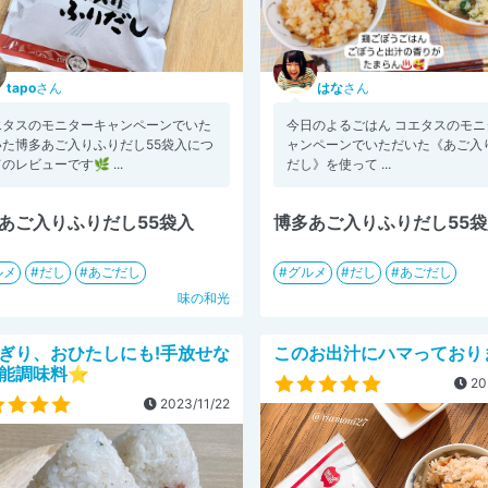
tapo
さん
はな
さん
エタスのモニターキャンペーンでいた
⁡⁡今日のよるごはん ⁡⁡コエタスのモ
いた博多あご入りふりだし55袋入につ
ャンペーンでいただいた⁡《あご入
のレビューです🌿 ㅤㅤ...
だし》を使って ⁡⁡...
あご入りふりだし55袋入
博多あご入りふりだし55
ルメ
だし
あごだし
グルメ
だし
あごだし
味の和光
ぎり、おひたしにも!手放せな
このお出汁にハマっておりま
能調味料⭐︎
20
2023/11/22