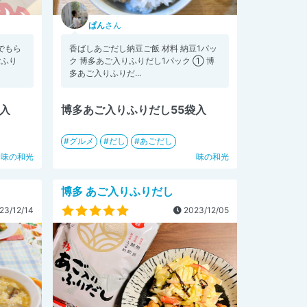
ぱん
さん
でもら
香ばしあごだし納豆ご飯 材料 納豆1パッ
ごふり
ク 博多あご入りふりだし1パック ① 博
多あご入りふりだ...
袋入
博多あご入りふりだし55袋入
グルメ
だし
あごだし
味の和光
味の和光
博多 あご入りふりだし
23/12/14
2023/12/05