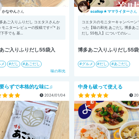
かなやん
さん
scallop★ママライター
さん
博多あご入りふりだし コエタスさんか
コエタスのモニターキャンペーン
 モニターレビューの投稿ですෆ˚* お
った【味の和光 あごだし 博多あ
下手でも 基...
だし 55包入】についてのレ...
あご入りふりだし55袋入
博多あご入りふりだし55
ルメ
だし
あごだし
グルメ
だし
あごだし
味の和光
要らずで本格的な味に♫
中身も破って使える
2024/01/04
20