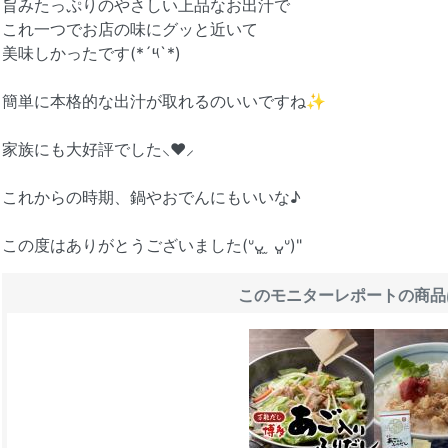
旨みたっぷりのやさしい上品なお出汁で
これ一つでお店の味にグッと近いて
美味しかったです(*´༥`*)
簡単に本格的な出汁が取れるのいいですね✨
家族にも大好評でした⸜❤︎⸝‍
これからの時期、鍋やおでんにもいいな♪
この度はありがとうございました(ᐡᴗ͈ ̫ ᴗ͈ᐡ)"
このモニターレポートの商品