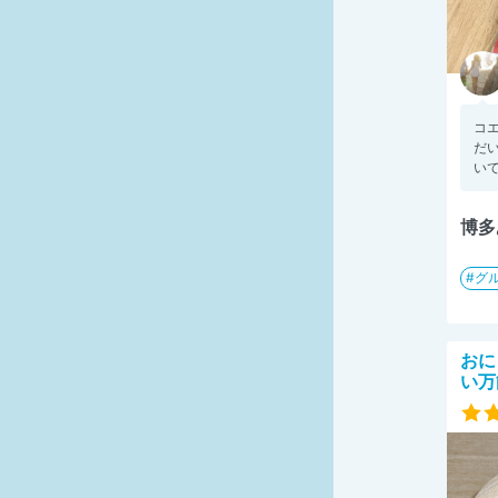
コ
だ
いて
博多
グ
おに
い万