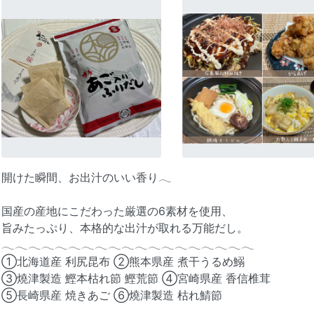
開けた瞬間、お出汁のいい香り𓂃
国産の産地にこだわった厳選の6素材を使用、
旨みたっぷり、本格的な出汁が取れる万能だし。
𓂃𓂃𓂃𓂃𓂃𓂃𓂃𓂃𓂃𓂃𓂃𓂃𓂃𓂃𓂃𓂃𓂃𓂃𓂃
①北海道産 利尻昆布 ②熊本県産 煮干うるめ鰯
③燒津製造 鰹本枯れ節 鰹荒節 ④宮崎県産 香信椎茸
⑤長崎県産 焼きあご ⑥燒津製造 枯れ鯖節
𓂃𓂃𓂃𓂃𓂃𓂃𓂃𓂃𓂃𓂃𓂃𓂃𓂃𓂃𓂃𓂃𓂃𓂃𓂃