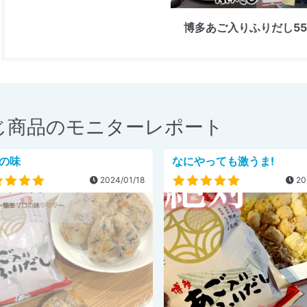
博多あご入りふりだし5
じ商品のモニターレポート
の味
なにやっても激うま!
2024/01/18
20