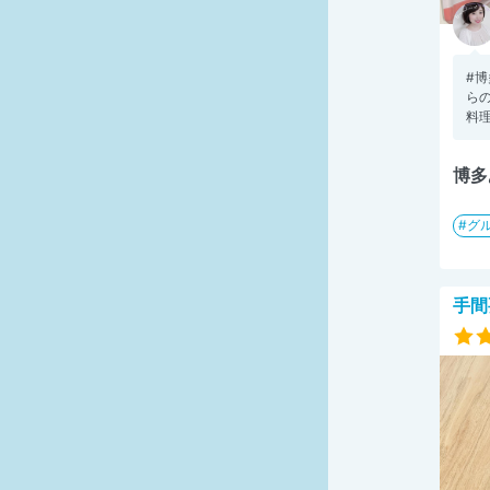
#
らの
料理
博多
グ
手間