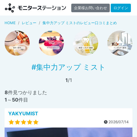
企業様お問い合わせ
ログイン
HOME
レビュー
集中力アップ ミストのレビュー口コミまとめ
#集中力アップ ミスト
1
/1
8
件見つかりました
1
～
50
件目
YAKYUMIST
2026/07/14