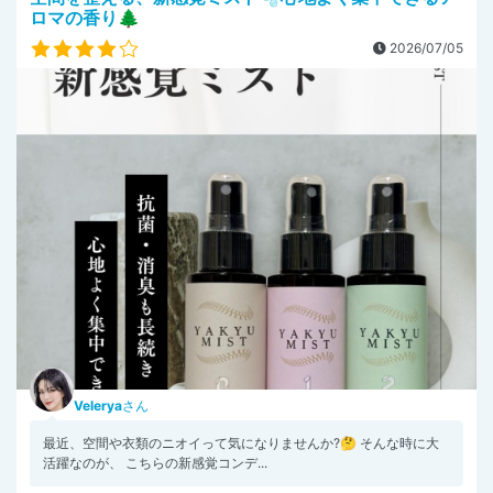
ロマの香り🌲
2026/07/05
Velerya
さん
最近、空間や衣類のニオイって気になりませんか?🤔 そんな時に大
活躍なのが、 こちらの新感覚コンデ...