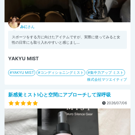
みに
さん
スポーツをする方に向けたアイテムですが、実際に使ってみると女
性の日常にも取り入れやすいと感じまし...
YAKYU MIST
YAKYU MIST
コンディショニングミスト
集中力アップ ミスト
株式会社マツエイティブ
新感覚ミスト!心と空間にアプローチして深呼吸
2026/07/06