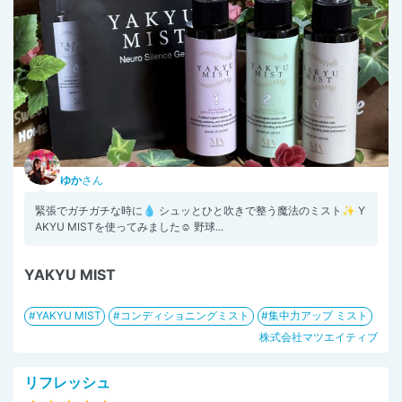
ゆか
さん
緊張でガチガチな時に💧 シュッとひと吹きで整う魔法のミスト✨ Y
AKYU MISTを使ってみました☺ 野球...
YAKYU MIST
YAKYU MIST
コンディショニングミスト
集中力アップ ミスト
株式会社マツエイティブ
リフレッシュ