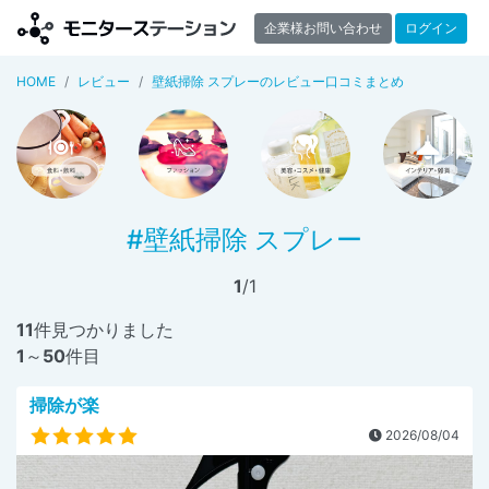
企業様お問い合わせ
ログイン
HOME
レビュー
壁紙掃除 スプレーのレビュー口コミまとめ
#壁紙掃除 スプレー
1
/1
11
件見つかりました
1
～
50
件目
掃除が楽
2026/08/04