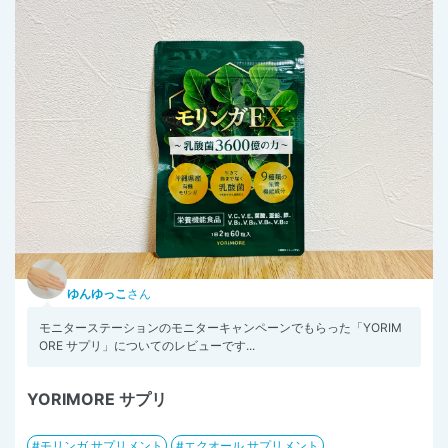
ゆんゆっこ
さん
モニターステーションのモニターキャンペーンでもらった「YORIM
ORE サプリ」についてのレビューです...
YORIMORE サプリ
モリンガ サプリメント
エクオール サプリメント