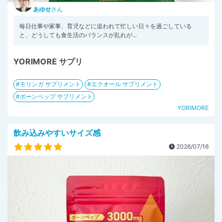
あゆせ
さん
毎日仕事や家事、育児などに追われて忙しい日々を過ごしている
と、どうしても食生活のバランスが乱れが...
YORIMORE サプリ
モリンガ サプリメント
エクオール サプリメント
ボーンペップ サプリメント
YORIMORE
飲み込みやすいサイズ感
2026/07/16