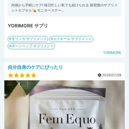
内側から手軽にケア! 毎日忙しい私でも続けられる 新習慣のサプリメ
ントカプセル💊 モニターステー...
YORIMORE サプリ
モリンガ サプリメント
エクオール サプリメント
ボーンペップ サプリメント
YORIMORE
自分自身のケアにぴったり
2026/07/28