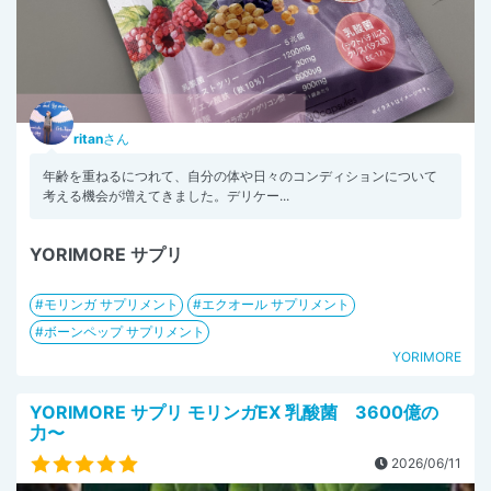
ritan
さん
年齢を重ねるにつれて、自分の体や日々のコンディションについて
考える機会が増えてきました。デリケー...
YORIMORE サプリ
モリンガ サプリメント
エクオール サプリメント
ボーンペップ サプリメント
YORIMORE
YORIMORE サプリ モリンガEX 乳酸菌 3600億の
力〜
2026/06/11