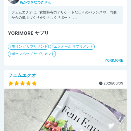
あかつきなつき
さん
フェムエクオは、女性特有のデリケートな日々のバランスや、内側
からの環境づくりをやさしくサポートし...
YORIMORE サプリ
モリンガ サプリメント
エクオール サプリメント
ボーンペップ サプリメント
YORIMORE
フェムエクオ
2026/06/09