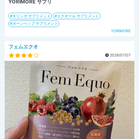
YORIMORE サプリ
モリンガ サプリメント
エクオール サプリメント
ボーンペップ サプリメント
YORIMORE
フェムエクオ
2026/07/07