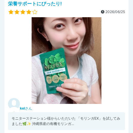
栄養サポートにぴったり!
2026/06/25
kel
さん
モニターステーション様からいただいた 「モリンガEX」を試してみ
ました🌿✨ 沖縄県産の有機モリンガ...