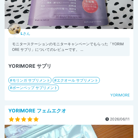
L
さん
モニターステーションのモニターキャンペーンでもらった「YORIM
ORE サプリ」についてのレビューです。 ...
YORIMORE サプリ
モリンガ サプリメント
エクオール サプリメント
ボーンペップ サプリメント
YORIMORE
YORIMORE フェムエクオ
2026/06/11