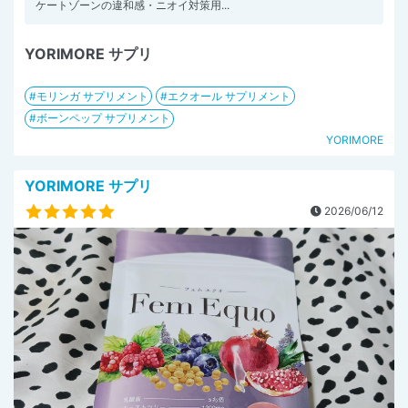
ケートゾーンの違和感・ニオイ対策用...
YORIMORE サプリ
モリンガ サプリメント
エクオール サプリメント
ボーンペップ サプリメント
YORIMORE
YORIMORE サプリ
2026/06/12