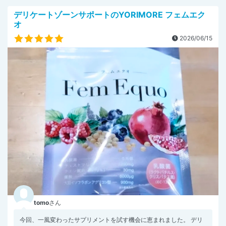
デリケートゾーンサポートのYORIMORE フェムエク
オ
2026/06/15
tomo
さん
今回、一風変わったサプリメントを試す機会に恵まれました。 デリ