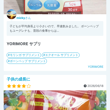
micky
さん
子どもが平均身長より小さいので、早速飲みました。 ボーンペップ
もユーグレナも、普段の食事からは...
YORIMORE サプリ
モリンガ サプリメント
エクオール サプリメント
ボーンペップ サプリメント
YORIMORE
子供の成長に
2026/06/18