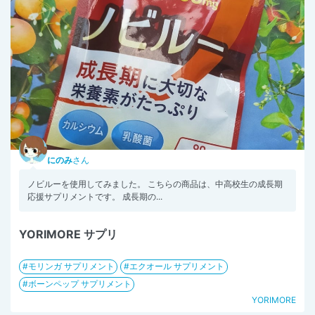
にのみ
さん
ノビルーを使用してみました。 こちらの商品は、中高校生の成長期
応援サプリメントです。 成長期の...
YORIMORE サプリ
モリンガ サプリメント
エクオール サプリメント
ボーンペップ サプリメント
YORIMORE