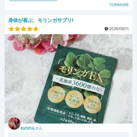
YORIMORE
身体が喜ぶ、モリンガサプリ!
2026/06/11
れののん
さん